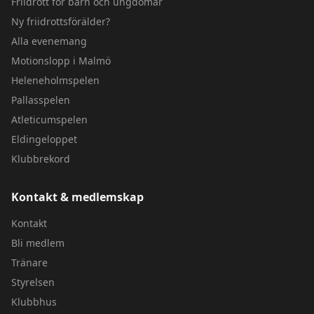
Friidrott för barn och ungdomar
Ny friidrottsförälder?
Alla evenemang
Motionslopp i Malmö
Heleneholmspelen
Pallasspelen
Atleticumspelen
Eldingeloppet
Klubbrekord
Kontakt & medlemskap
Kontakt
Bli medlem
Tränare
Styrelsen
Klubbhus