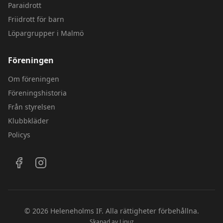
Paraidrott
Friidrott för barn
Löpargrupper i Malmö
Föreningen
Om föreningen
Föreningshistoria
Från styrelsen
Klubbkläder
Policys
Följ oss på sociala medier
©
2026
Heleneholms IF.
Alla rättigheter förbehållna.
Skapad av
Linuz