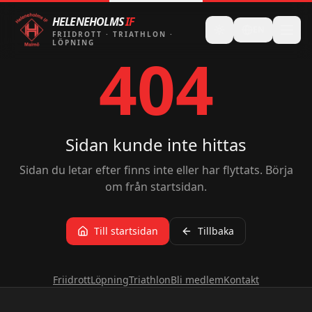
HELENEHOLMS
IF
EN
FRIIDROTT
·
TRIATHLON
·
LÖPNING
404
Sidan kunde inte hittas
Sidan du letar efter finns inte eller har flyttats. Börja
om från startsidan.
Till startsidan
Tillbaka
Friidrott
Löpning
Triathlon
Bli medlem
Kontakt