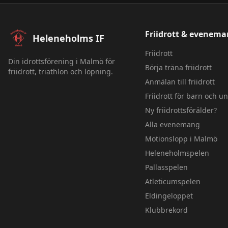
Sidfot – Heleneholms IF
Friidrott & evenem
Heleneholms IF
Friidrott
Din idrottsförening i Malmö för
Börja träna friidrott
friidrott, triathlon och löpning.
Anmälan till friidrott
Friidrott för barn och 
Ny friidrottsförälder?
Alla evenemang
Motionslopp i Malmö
Heleneholmspelen
Pallasspelen
Atleticumspelen
Eldingeloppet
Klubbrekord