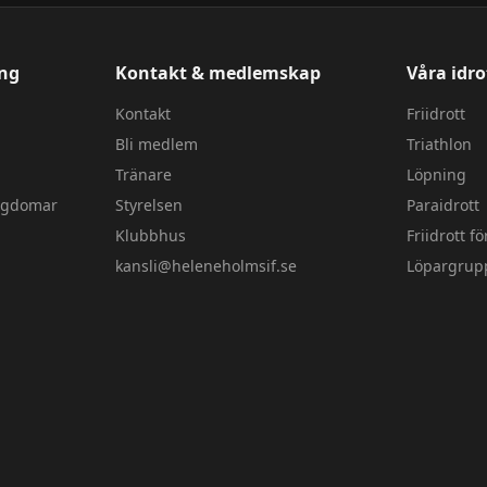
ang
Kontakt & medlemskap
Våra idro
Kontakt
Friidrott
Bli medlem
Triathlon
Tränare
Löpning
ungdomar
Styrelsen
Paraidrott
Klubbhus
Friidrott f
kansli@heleneholmsif.se
Löpargrup