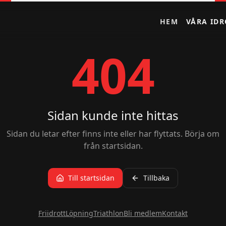
HEM
VÅRA IDR
404
Sidan kunde inte hittas
Sidan du letar efter finns inte eller har flyttats. Börja om
från startsidan.
Till startsidan
Tillbaka
Friidrott
Löpning
Triathlon
Bli medlem
Kontakt