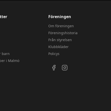
tter
Föreningen
Om föreningen
Föreningshistoria
Från styrelsen
Klubbkläder
ör barn
Policys
per i Malmö
Följ oss på sociala medier