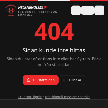
HELENEHOLMS
IF
EN
FRIIDROTT
·
TRIATHLON
·
LÖPNING
404
Sidan kunde inte hittas
Sidan du letar efter finns inte eller har flyttats. Börja
om från startsidan.
Till startsidan
Tillbaka
Friidrott
Löpning
Triathlon
Bli medlem
Kontakt