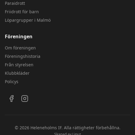
Paraidrott
Friidrott för barn
Löpargrupper i Malmö
Föreningen
Om föreningen
Föreningshistoria
Från styrelsen
Klubbkläder
Policys
Följ oss på sociala medier
©
2026
Heleneholms IF.
Alla rättigheter förbehållna.
Skapad av
Linuz