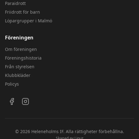
Paraidrott
Friidrott för barn
Löpargrupper i Malmö
Föreningen
Om föreningen
Föreningshistoria
Från styrelsen
Klubbkläder
Policys
Följ oss på sociala medier
©
2026
Heleneholms IF.
Alla rättigheter förbehållna.
Skapad av
Linuz