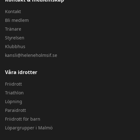
Kontakt
Bli medlem
Tränare
Styrelsen
Klubbhus
kansli@heleneholmsif.se
Våra idrotter
Friidrott
Triathlon
Löpning
Paraidrott
Friidrott för barn
Löpargrupper i Malmö