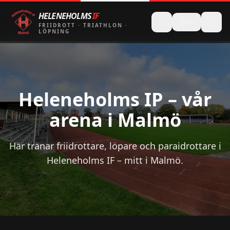
HELENEHOLMS
IF
EN
FRIIDROTT
·
TRIATHLON
·
LÖPNING
Heleneholms IP – vår
arena i Malmö
Här tränar friidrottare, löpare och paraidrottare i
Heleneholms IF – mitt i Malmö.