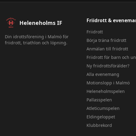
Sidfot – Heleneholms IF
Friidrott & evenem
Heleneholms IF
Friidrott
Din idrottsförening i Malmö för
Börja träna friidrott
friidrott, triathlon och löpning.
Anmälan till friidrott
Friidrott för barn och 
Ny friidrottsförälder?
Alla evenemang
Motionslopp i Malmö
Heleneholmspelen
Pallasspelen
Atleticumspelen
Eldingeloppet
Klubbrekord