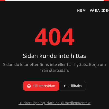
HEM
VÅRA IDR
404
Sidan kunde inte hittas
Sidan du letar efter finns inte eller har flyttats. Börja om
från startsidan.
Till startsidan
Tillbaka
Friidrott
Löpning
Triathlon
Bli medlem
Kontakt