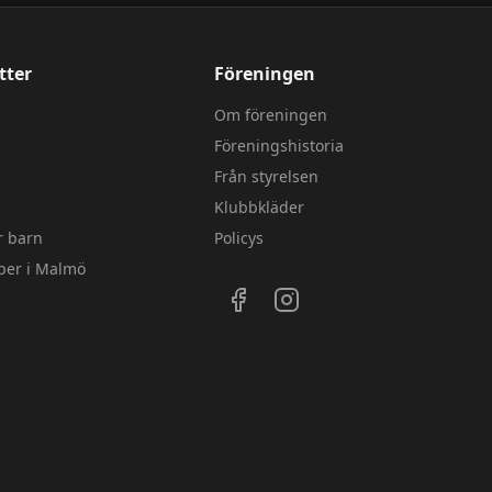
tter
Föreningen
Om föreningen
Föreningshistoria
Från styrelsen
Klubbkläder
ör barn
Policys
per i Malmö
Följ oss på sociala medier