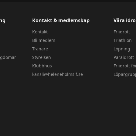
ang
Kontakt & medlemskap
Våra idro
Kontakt
Friidrott
Bli medlem
Triathlon
Tränare
Löpning
ungdomar
Styrelsen
Paraidrott
Klubbhus
Friidrott f
kansli@heleneholmsif.se
Löpargrup