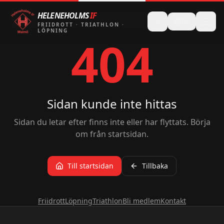
HELENEHOLMS
IF
EN
FRIIDROTT
·
TRIATHLON
·
LÖPNING
404
Sidan kunde inte hittas
Sidan du letar efter finns inte eller har flyttats. Börja
om från startsidan.
Till startsidan
Tillbaka
Friidrott
Löpning
Triathlon
Bli medlem
Kontakt