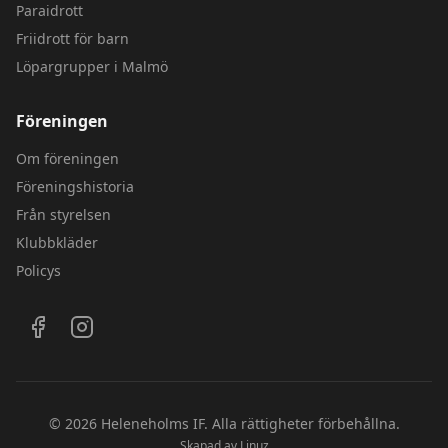
Paraidrott
Friidrott för barn
Löpargrupper i Malmö
Föreningen
Om föreningen
Föreningshistoria
Från styrelsen
Klubbkläder
Policys
Följ oss på sociala medier
©
2026
Heleneholms IF.
Alla rättigheter förbehållna.
Skapad av
Linuz