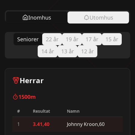
Inomhus
Utomhus
Seniorer
22 år
19 år
17 år
15 år
14 år
13 år
12 år
Herrar
1500m
#
Resultat
Namn
1
3.41,40
Johnny Kroon,60