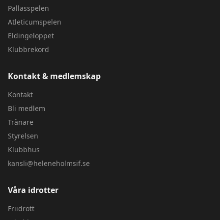
Pallasspelen
Atleticumspelen
Eldingeloppet
Klubbrekord
Kontakt & medlemskap
Kontakt
Bli medlem
Tränare
Styrelsen
Klubbhus
kansli@heleneholmsif.se
Våra idrotter
Friidrott