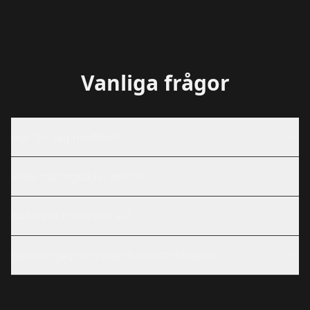
Vanliga frågor
Hur blir jag medlem?
Vilka träningstider har ni?
Kan barn träna hos er?
Behöver jag ha tränat friidrott tidigare?