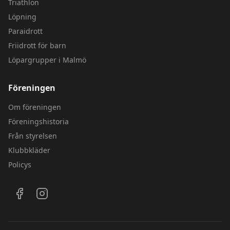
Triathlon
Löpning
Paraidrott
Friidrott för barn
Löpargrupper i Malmö
Föreningen
Om föreningen
Föreningshistoria
Från styrelsen
Klubbkläder
Policys
Följ oss på sociala medier