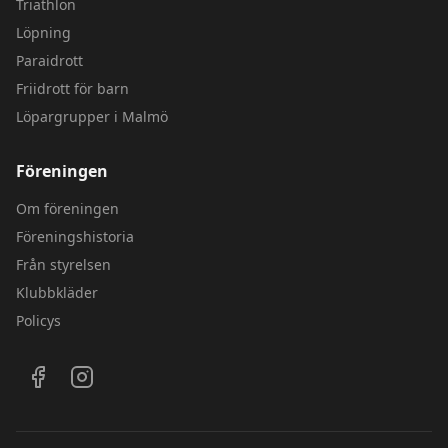
Triathlon
Löpning
Paraidrott
Friidrott för barn
Löpargrupper i Malmö
Föreningen
Om föreningen
Föreningshistoria
Från styrelsen
Klubbkläder
Policys
Följ oss på sociala medier