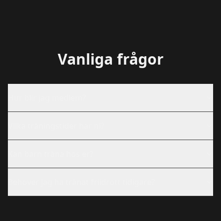
Vanliga frågor
Hur blir jag medlem?
Vilka träningstider har ni?
Kan barn träna hos er?
Behöver jag ha tränat friidrott tidigare?