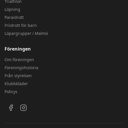
Triathlon
Löpning
Paraidrott
Friidrott för barn
Löpargrupper i Malmö
Föreningen
Om föreningen
Föreningshistoria
Från styrelsen
Klubbkläder
Policys
Följ oss på sociala medier