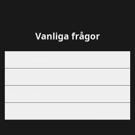
Vanliga frågor
Hur blir jag medlem?
Vilka träningstider har ni?
Kan barn träna hos er?
Behöver jag ha tränat friidrott tidigare?